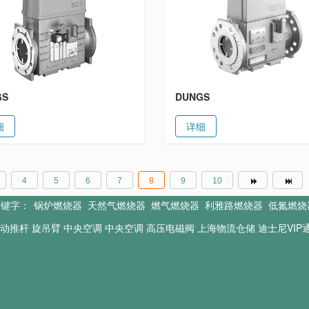
GS
DUNGS
细
详细
4
5
6
7
8
9
10
关键字：
锅炉燃烧器
天然气燃烧器
燃气燃烧器
利雅路燃烧器
低氮燃烧
动推杆
旋吊臂
中央空调
中央空调
高压电磁阀
上海物流仓储
迪士尼VIP