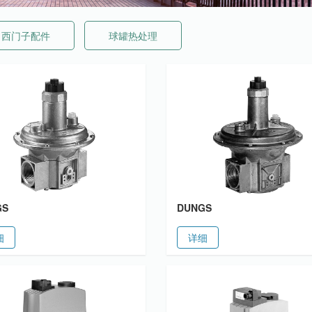
西门子配件
球罐热处理
GS
DUNGS
细
详细