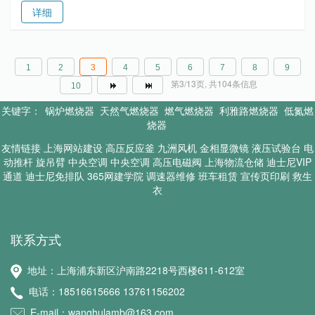
详细
1
2
3
4
5
6
7
8
9
第3/13页, 共104条信息
10
关键字：
锅炉燃烧器
天然气燃烧器
燃气燃烧器
利雅路燃烧器
低氮燃
烧器
友情链接
上海网站建设
高压反应釜
九洲风机
金相显微镜
液压试验台
电
动推杆
旋吊臂
中央空调
中央空调
高压电磁阀
上海物流仓储
迪士尼VIP
通道
迪士尼免排队
365网建学院
调速器维修
班车租赁
宣传页印刷
救生
衣
联系方式
地址：上海浦东新区沪南路2218号西楼611-612室
电话：18516615666 13761156202
E-mail：wanghulamb@163.com