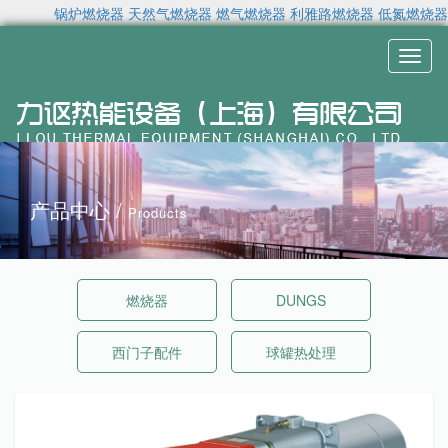
锅炉燃烧器
天然气燃烧器
燃气燃烧器
利雅路燃烧器
低氮燃烧器
Toggl
naviga
产品中心 /
Products
燃烧器
DUNGS
西门子配件
球罐热处理