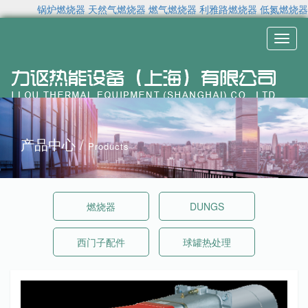
锅炉燃烧器
天然气燃烧器
燃气燃烧器
利雅路燃烧器
低氮燃烧器
Toggl
naviga
产品中心 /
Products
燃烧器
DUNGS
西门子配件
球罐热处理