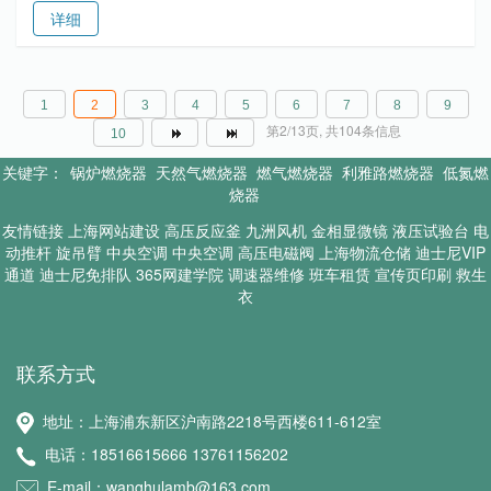
详细
1
2
3
4
5
6
7
8
9
第2/13页, 共104条信息
10
关键字：
锅炉燃烧器
天然气燃烧器
燃气燃烧器
利雅路燃烧器
低氮燃
烧器
友情链接
上海网站建设
高压反应釜
九洲风机
金相显微镜
液压试验台
电
动推杆
旋吊臂
中央空调
中央空调
高压电磁阀
上海物流仓储
迪士尼VIP
通道
迪士尼免排队
365网建学院
调速器维修
班车租赁
宣传页印刷
救生
衣
联系方式
地址：上海浦东新区沪南路2218号西楼611-612室
电话：18516615666 13761156202
E-mail：wanghulamb@163.com