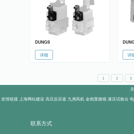
DUNGS
DUN
详细
详
1
2
3
友情链接
上海网站建设
高压反应釜
九洲风机
金相显微镜
液压试验台
电
联系方式