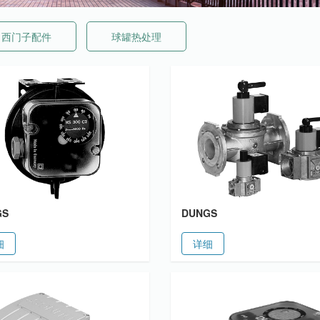
西门子配件
球罐热处理
GS
DUNGS
细
详细