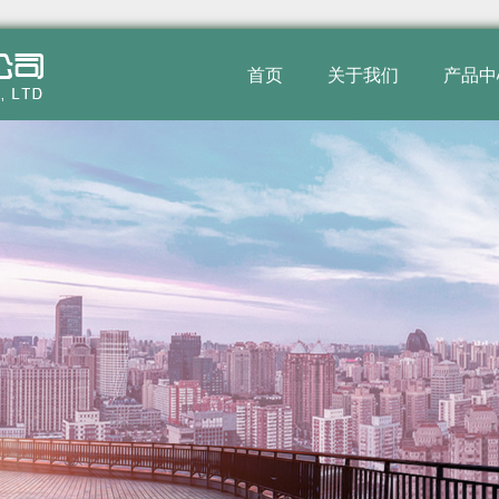
首页
关于我们
产品中