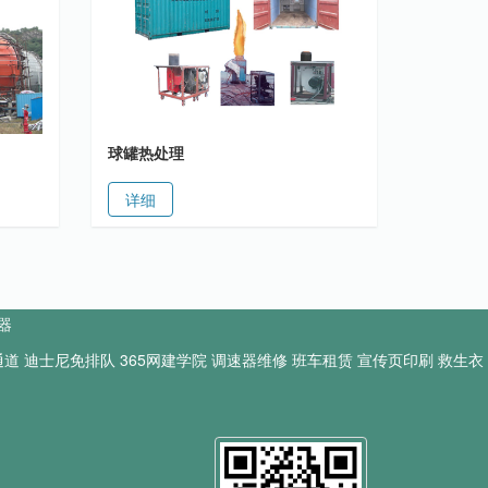
球罐热处理
详细
器
通道
迪士尼免排队
365网建学院
调速器维修
班车租赁
宣传页印刷
救生衣