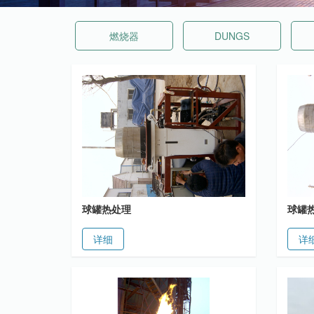
燃烧器
DUNGS
球罐热处理
球罐
详细
详