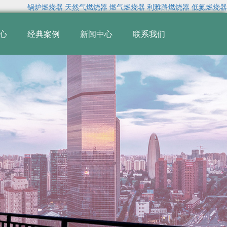
锅炉燃烧器
天然气燃烧器
燃气燃烧器
利雅路燃烧器
低氮燃烧器
心
经典案例
新闻中心
联系我们