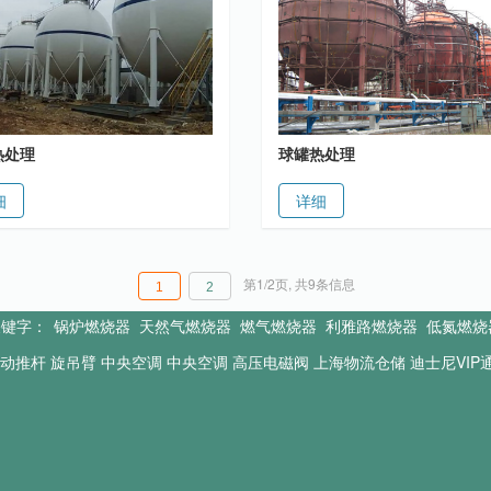
热处理
球罐热处理
细
详细
第1/2页, 共9条信息
1
2
关键字：
锅炉燃烧器
天然气燃烧器
燃气燃烧器
利雅路燃烧器
低氮燃烧
动推杆
旋吊臂
中央空调
中央空调
高压电磁阀
上海物流仓储
迪士尼VIP